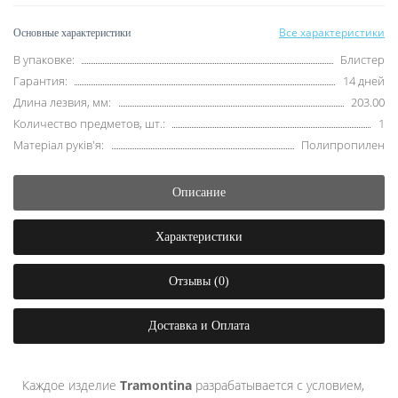
Все характеристики
Основные характеристики
В упаковке:
Блистер
Гарантия:
14 дней
Длина лезвия, мм:
203.00
Количество предметов, шт.:
1
Матеріал руків'я:
Полипропилен
Описание
Характеристики
Отзывы (0)
Доставка и Оплата
Каждое изделие
Tramontina
разрабатывается с условием,