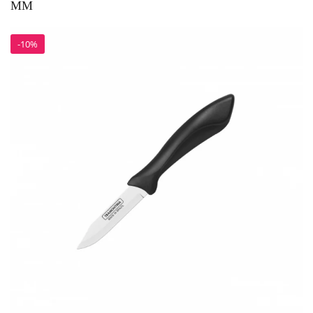
ММ
-10%