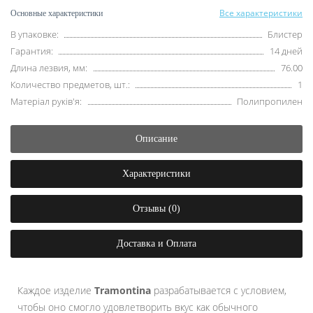
Все характеристики
Основные характеристики
В упаковке:
Блистер
Гарантия:
14 дней
Длина лезвия, мм:
76.00
Количество предметов, шт.:
1
Матеріал руків'я:
Полипропилен
Описание
Характеристики
Отзывы (0)
Доставка и Оплата
Каждое изделие
Tramontina
разрабатывается с условием,
чтобы оно смогло удовлетворить вкус как обычного