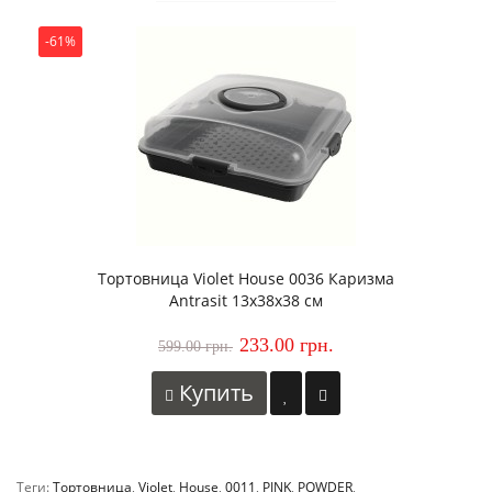
-61%
Тортовница Violet House 0036 Каризма
Antrasit 13х38х38 см
233.00 грн.
599.00 грн.
Купить
Теги:
Тортовница
,
Violet
,
House
,
0011
,
PINK
,
POWDER
,