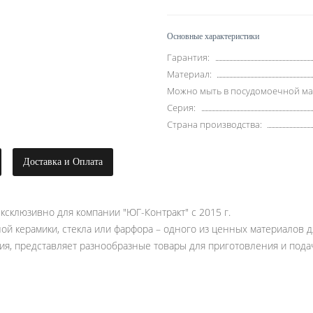
Основные характеристики
Гарантия:
Материал:
Можно мыть в посудомоечной м
Серия:
Страна производства:
Доставка и Оплата
ксклюзивно для компании "ЮГ-Контракт" с 2015 г.
ной керамики, стекла или фарфора – одного из ценных материалов 
ия, представляет разнообразные товары для приготовления и подач