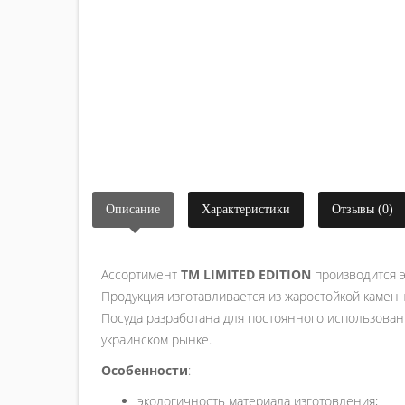
Описание
Характеристики
Отзывы (0)
Ассортимент
ТМ LIMITED EDITION
производится э
Продукция изготавливается из жаростойкой камен
Посуда разработана для постоянного использован
украинском рынке.
Особенности
:
экологичность материала изготовления;