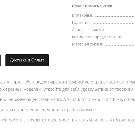
Основные характеристики
В упаковке:
Гарантия:
Длина лезвия, мм:
Количество предметов, шт.:
Матеріал руків'я:
Доставка и Оплата
хне, при любых видах нарезки, независимо от рецепта, имеет пра
 ножи разных моделей. Откройте для себя удовольствие от творения
й нержавеющей стали марки AISI 420, толщиной 1.0-1.8 мм, с тов
ит для выполнения ежедневных работ на кухне.
ри работе с ножом, которое может вызвать усталость и общие тра