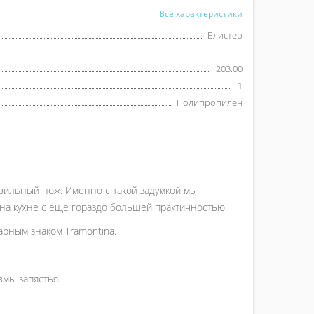
Все характеристики
Блистер
-
203.00
1
Полипропилен
вильный нож. Именно с такой задумкой мы
 на кухне с еще гораздо большей практичностью.
арным знаком Tramontina.
вмы запястья.