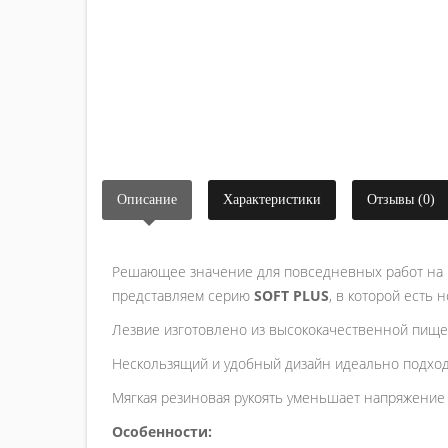
Описание
Характеристики
Отзывы (0)
Решающее значение для повседневных работ на ку
представляем серию
SOFT PLUS
, в которой есть
Лезвие изготовлено из высококачественной пищево
Нескользящий и удобный дизайн идеально подход
Мягкая резиновая рукоять уменьшает напряжение п
Особенности: