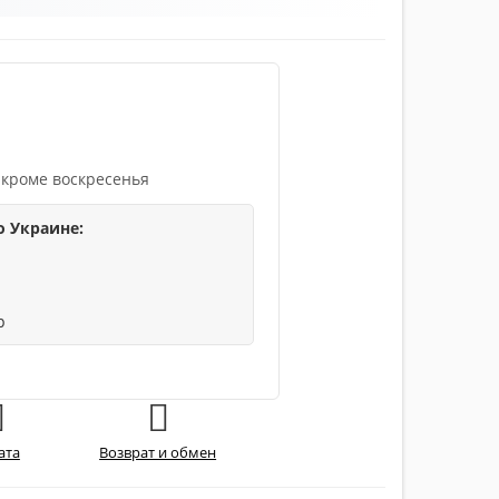
 кроме воскресенья
о Украине:
р
ата
Возврат и обмен