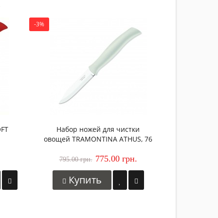
-3%
-2%
Нож 
TRAMONTI
1 025.00 
Ку
OFT
Набор ножей для чистки
овощей TRAMONTINA ATHUS, 76
мм (12 шт)
775.00 грн.
795.00 грн.
Купить