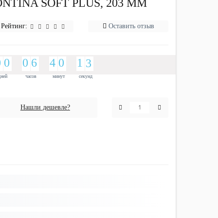
TINA SOFT PLUS, 203 ММ
Рейтинг:
Оставить отзыв
9
0
9
0
9
0
5
6
3
4
9
0
1
1
3
2
9
0
9
0
9
0
5
6
3
4
9
0
1
1
3
2
дней
часов
минут
секунд
Нашли дешевле?