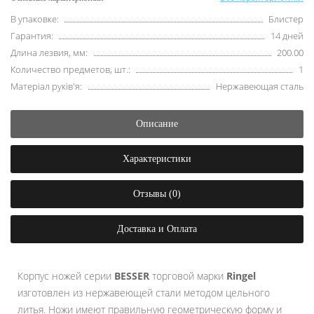
В упаковке:
Блистер
Гарантия:
14 дней
Длина лезвия, мм:
200.00
Количество предметов, шт.:
1
Матеріал руків'я:
Нержавеющая сталь
Описание
Характеристики
Отзывы (0)
Доставка и Оплата
Корпус ножей серии
BESSER
торговой марки
Ringel
изготовлен из нержавеющей стали методом цельного
литья. Ножи имеют правильную геометрическую форму и