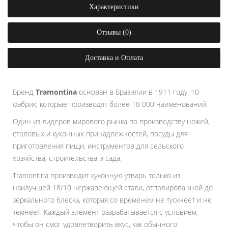
Характеристики
Отзывы (0)
Доставка и Оплата
Бренд
Tramontina
основан в Бразилии в 1911 году. 10
фабрик, которые производят более 18 000 наименований.
Один из лидеров мирового рынка по производству ножей,
столовых и кухонных принадлежностей, посуды для
приготовления пищи, инструментов для сельского
хозяйства, строительства и сада.
Tramontina производит кухонную утварь только из
наилучшей 18/10 нержавеющей стали, отполированной до
зеркального блеска, которая со временем не тускнеет и не
темнеет. Каждый элемент разрабатывается с условием,
чтобы он смог удовлетворить вкус, как обычного