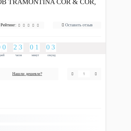
В TRAMONTINA COR & COR,
Рейтинг:
Оставить отзыв
9
0
9
0
1
2
2
3
9
0
1
1
9
0
3
9
0
9
0
1
2
2
3
9
0
1
1
9
0
3
2
2
дней
часов
минут
секунд
Нашли дешевле?