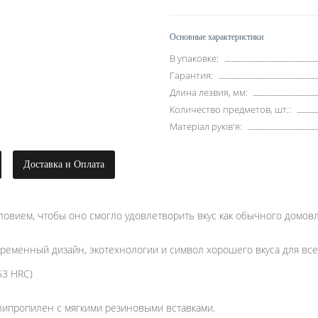
Основные характеристики
В упаковке:
Гарантия:
Длина лезвия, мм:
Количество предметов, шт.:
Матеріал руків'я:
Доставка и Оплата
словием, чтобы оно смогло удовлетворить вкус как обычного домов
ременный дизайн, экотехнологии и символ хорошего вкуса для все
53 HRC)
липропилен с мягкими резиновыми вставками.