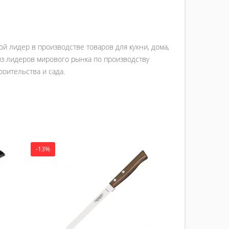
ой лидер в производстве товаров для кухни, дома,
 из лидеров мирового рынка по производству
роительства и сада.
-13%
-9%
Набор 
TRAMONTIN
225.00 
Ку