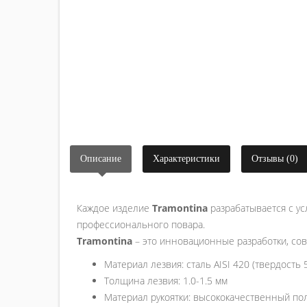
Описание
Характеристики
Отзывы (0)
Каждое изделие
Tramontina
разрабатывается с у
профессионального повара.
Tramontina
– это инновационные разработки, сов
Материал лезвия: сталь AISI 420 (твердость 
Толщина лезвия: 1.0-1.5 мм
Материал рукоятки: высококачественный по