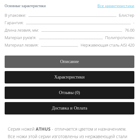
Все характеристики
Основные характеристики
В упаковке:
Блистер
Гарантия:
-
Длина лезвия, мм:
76.00
Матеріал руків'я:
Полипропилен
Материал лезвия:
Нержавеющая сталь AISI 420
Описание
Характеристики
Отзывы (0)
Доставка и Оплата
Серия ножей
ATHUS
- отличается цветом и назначением.
Все ножи этой серии изготовлены из нержавеющей стали