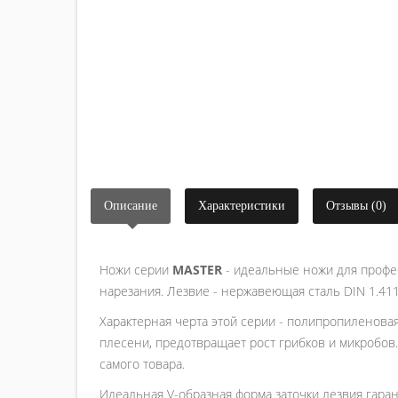
Описание
Характеристики
Отзывы (0)
Ножи серии
MASTER
- идеальные ножи для профе
нарезания. Лезвие - нержавеющая сталь DIN 1.41
Характерная черта этой серии - полипропиленовая
плесени, предотвращает рост грибков и микробов
самого товара.
Идеальная V-образная форма заточки лезвия гаран