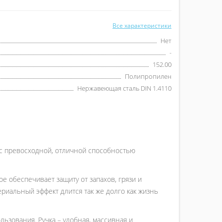
Все характеристики
Нет
-
152.00
Полипропилен
Нержавеющая сталь DIN 1.4110
с превосходной, отличной способностью
е обеспечивает защиту от запахов, грязи и
риальный эффект длится так же долго как жизнь
ьзования. Ручка – удобная, массивная и