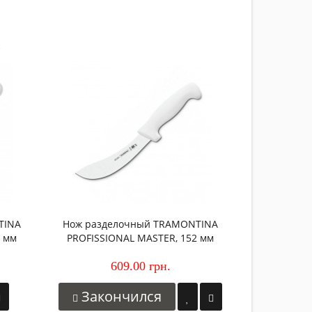
-8%
Нож маче
399.00 
Зако
TINA
Нож разделочный TRAMONTINA
7 мм
PROFISSIONAL MASTER, 152 мм
609.00 грн.
Закончился