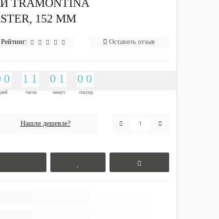
Й TRAMONTINA
STER, 152 ММ
Рейтинг:
Оставить отзыв
9
0
9
0
1
1
1
1
9
0
1
0
0
9
0
9
0
1
1
1
1
9
0
1
0
0
5
0
9
0
5
9
дней
часов
минут
секунд
Нашли дешевле?