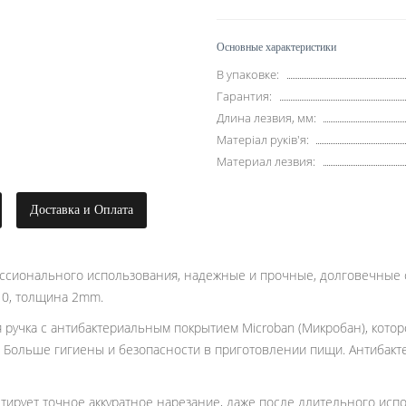
Основные характеристики
В упаковке:
Гарантия:
Длина лезвия, мм:
Матеріал руків'я:
Материал лезвия:
Доставка и Оплата
ссионального использования, надежные и прочные, долговечные 
10, толщина 2mm.
 ручка с антибактериальным покрытием Microban (Микробан), которо
. Больше гигиены и безопасности в приготовлении пищи. Антибакте
тирует точное аккуратное нарезание, даже после длительного испол