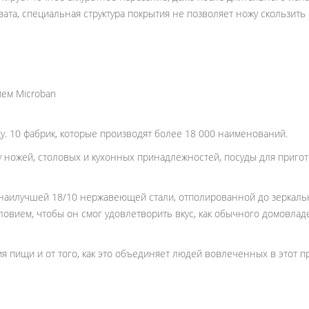
та, специальная структура покрытия не позволяет ножу скользить в
ием Microban
у. 10 фабрик, которые производят более 18 000 наименований.
 ножей, столовых и кухонных принадлежностей, посуды для приго
 наилучшей 18/10 нержавеющей стали, отполированной до зеркальн
ловием, чтобы он смог удовлетворить вкус, как обычного домовлад
 пищи и от того, как это объединяет людей вовлеченных в этот п