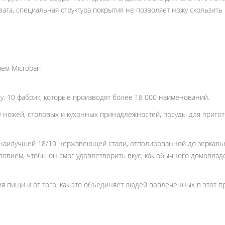
та, специальная структура покрытия не позволяет ножу скользить в
ием Microban
у. 10 фабрик, которые производят более 18 000 наименований.
 ножей, столовых и кухонных принадлежностей, посуды для приго
 наилучшей 18/10 нержавеющей стали, отполированной до зеркальн
ловием, чтобы он смог удовлетворить вкус, как обычного домовлад
 пищи и от того, как это объединяет людей вовлеченных в этот п