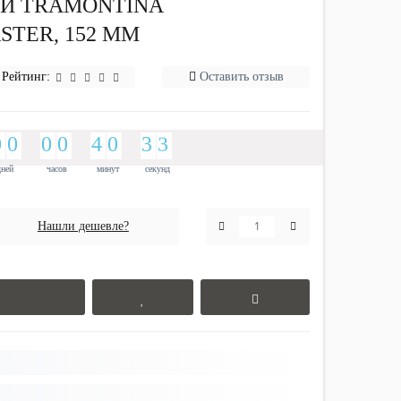
Й TRAMONTINA
STER, 152 ММ
Рейтинг:
Оставить отзыв
9
0
9
0
9
0
9
0
3
4
9
0
2
3
3
9
0
9
0
9
0
9
0
3
4
9
0
2
3
3
2
2
дней
часов
минут
секунд
Нашли дешевле?