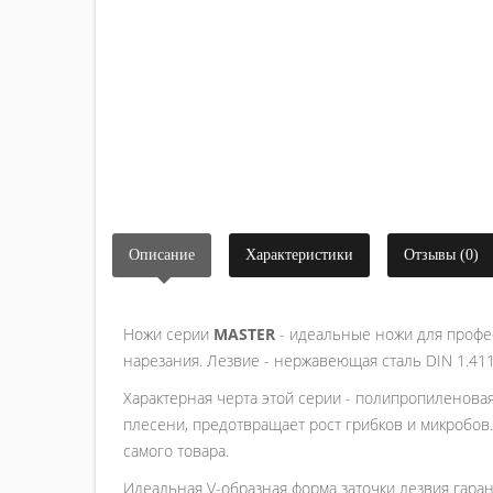
Описание
Характеристики
Отзывы (0)
Ножи серии
MASTER
- идеальные ножи для профе
нарезания. Лезвие - нержавеющая сталь DIN 1.41
Характерная черта этой серии - полипропиленовая
плесени, предотвращает рост грибков и микробов
самого товара.
Идеальная V-образная форма заточки лезвия гаран