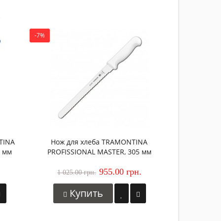
-7%
-16%
Ножни
TRAMONT
1 360.00 
Зако
TINA
Нож для хлеба TRAMONTINA
2 мм
PROFISSIONAL MASTER, 305 мм
955.00 грн.
1 025.00 грн.
Купить