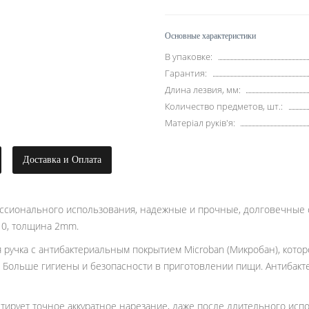
Основные характеристики
В упаковке:
Гарантия:
Длина лезвия, мм:
Количество предметов, шт.:
Матеріал руків'я:
Доставка и Оплата
ссионального использования, надежные и прочные, долговечные 
10, толщина 2mm.
 ручка с антибактериальным покрытием Microban (Микробан), которо
. Больше гигиены и безопасности в приготовлении пищи. Антибакте
тирует точное аккуратное нарезание, даже после длительного испол