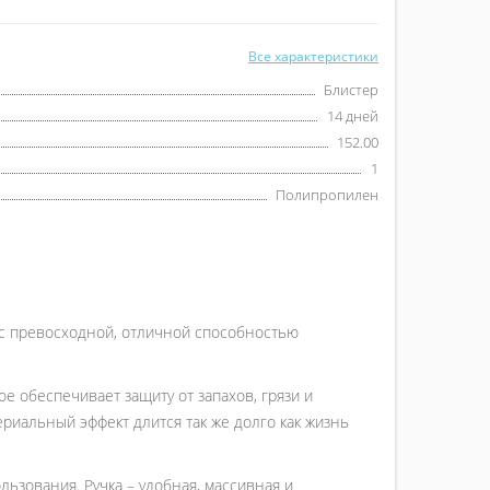
Все характеристики
Блистер
14 дней
152.00
1
Полипропилен
с превосходной, отличной способностью
е обеспечивает защиту от запахов, грязи и
риальный эффект длится так же долго как жизнь
ьзования. Ручка – удобная, массивная и