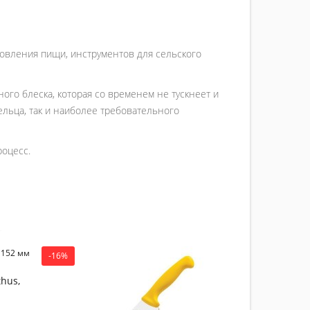
товления пищи, инструментов для сельского
ого блеска, которая со временем не тускнеет и
ельца, так и наиболее требовательного
роцесс.
-16%
-16%
Нож обва
hus,
PROFISSI
1 329.00 