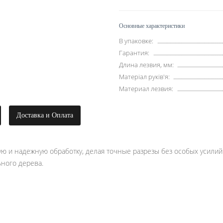
Основные характеристики
В упаковке:
Гарантия:
Длина лезвия, мм:
Матеріал руків'я:
Материал лезвия:
Доставка и Оплата
ю и надежную обработку, делая точные разрезы без особых усилий
ного дерева.