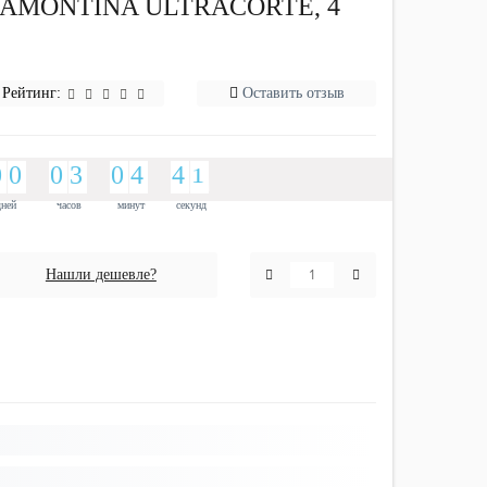
AMONTINA ULTRACORTE, 4
Рейтинг:
Оставить отзыв
9
0
9
0
9
0
2
3
9
0
3
4
3
4
1
9
0
9
0
9
0
2
3
9
0
3
4
3
4
1
0
0
дней
часов
минут
секунд
Нашли дешевле?