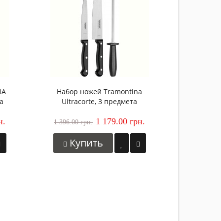
1 479.00 
Ку
NA
Набор ножей Tramontina
а
Ultracorte, 3 предмета
н.
1 179.00 грн.
1 396.00 грн.
Купить