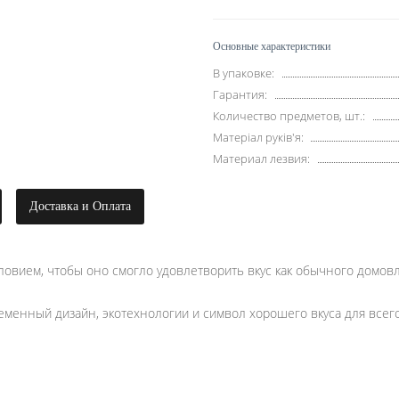
Основные характеристики
В упаковке:
Гарантия:
Количество предметов, шт.:
Матеріал руків'я:
Материал лезвия:
Доставка и Оплата
словием, чтобы оно смогло удовлетворить вкус как обычного домов
еменный дизайн, экотехнологии и символ хорошего вкуса для всего