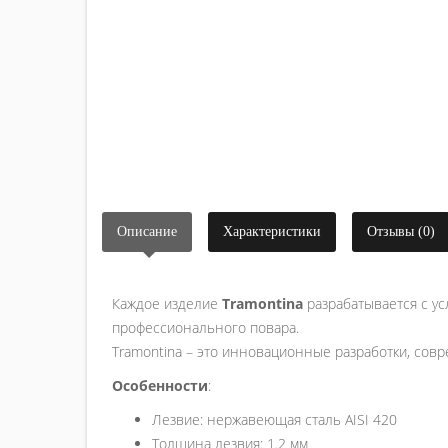
Описание
Характеристики
Отзывы (0)
Каждое изделие
Tramontina
разрабатывается с у
профессионального повара.
Tramontina – это инновационные разработки, совр
Особенности
:
Лезвие: нержавеющая сталь AISI 420
Толщина лезвия: 1.2 мм