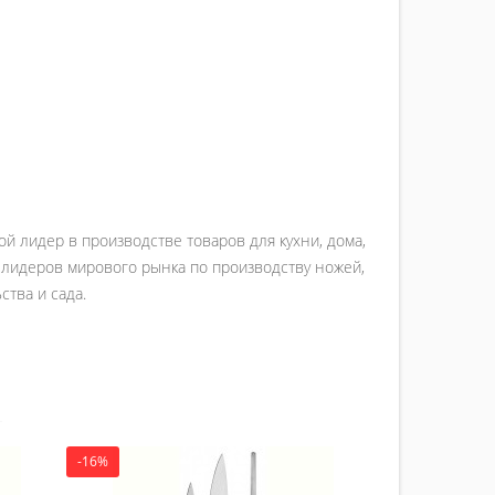
ой лидер в производстве товаров для кухни, дома,
из лидеров мирового рынка по производству ножей,
ства и сада.
-16%
-15%
Набор ноже