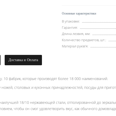
Основные характеристики
В упаковке:
Гарантия:
Длина лезвия, мм:
Количество предметов, шт.:
Матеріал руків'я:
Доставка и Оплата
у. 10 фабрик, которые производят более 18 000 наименований.
 ножей, столовых и кухонных принадлежностей, посуды для приго
 наилучшей 18/10 нержавеющей стали, отполированной до зеркальн
ловием, чтобы он смог удовлетворить вкус, как обычного домовлад