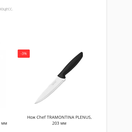
роцесс.
-3%
-2%
Нож обва
PROFISSI
753.00 
Ку
Нож Chef TRAMONTINA PLENUS,
3 мм
203 мм