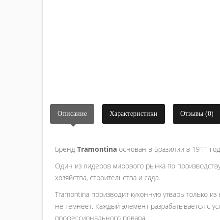
Описание
Характеристики
Отзывы (0)
Бренд
Tramontina
основан в Бразилии в 1911 год
Один из лидеров мирового рынка по производству
хозяйства, строительства и сада.
Tramontina производит кухонную утварь только из
не темнеет. Каждый элемент разрабатывается с ус
профессионального повара.