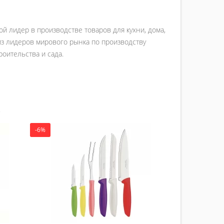
ой лидер в производстве товаров для кухни, дома,
 из лидеров мирового рынка по производству
роительства и сада.
-6%
-15%
Набор нож
bla
884.00 
Ку