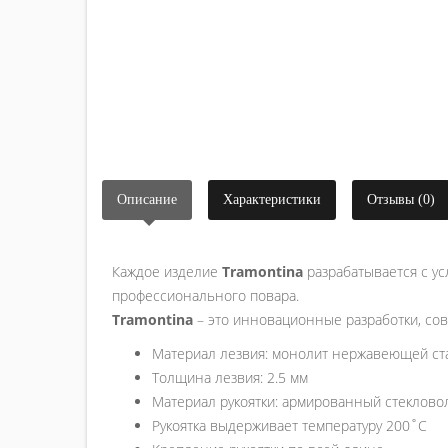
Описание
Характеристики
Отзывы (0)
Каждое изделие
Tramontina
разрабатывается с у
профессионального повара.
Tramontina
– это инновационные разработки, сов
Материал лезвия: монолит нержавеющей ста
Толщина лезвия: 2.5 мм
Материал рукоятки: армированный стеклово
Рукоятка выдерживает температуру 200˚С