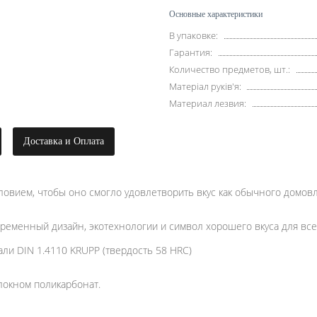
Основные характеристики
В упаковке:
Гарантия:
Количество предметов, шт.:
Матеріал руків'я:
Материал лезвия:
Доставка и Оплата
словием, чтобы оно смогло удовлетворить вкус как обычного домов
ременный дизайн, экотехнологии и символ хорошего вкуса для все
ли DIN 1.4110 KRUPP (твердость 58 HRC)
локном поликарбонат.