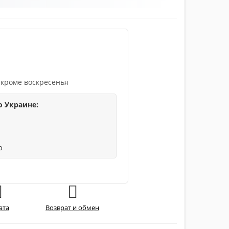
 кроме воскресенья
о Украине:
р
ата
Возврат и обмен