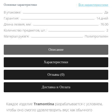
Все характеристики
Основные характеристики
В упаковке:
Да
Гарантия:
14 дней
Длина лезвия, мм:
76.00
Количество предметов, шт.:
2
Матеріал руків'я:
Полипропилен
Описание
Характеристики
Отзывы (0)
Доставка и Оплата
Каждое изделие
Tramontina
разрабатывается с условием,
чтобы оно смогло удовлетворить вкус как обычного