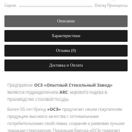
Серия:
Disney Принцессы
Описание
Характеристики
Отзывы (0)
Доставка и Оплата
Предприятие
ОСЗ «Опытный Стекольный Завод»
является подразделением
ARC
, мирового лидера в
производстве столовой посуды.
Более 55 лет бренд
«ОСЗ»
предлагает своим покупателям
продукцию высокого качества с оптимальными
потребительскими свойствами, сохраняя и развивая лучшие
традиции стеклоделия. Продукция бренда «ОСЗ» помогает