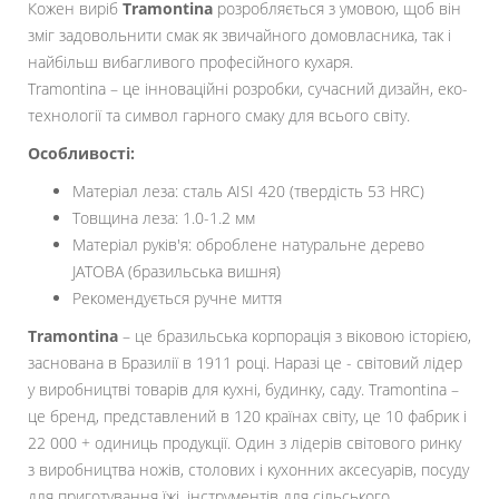
Кожен виріб
Tramontina
розробляється з умовою, щоб він
зміг задовольнити смак як звичайного домовласника, так і
найбільш вибагливого професійного кухаря.
Tramontina – це інноваційні розробки, сучасний дизайн, еко-
технології та символ гарного смаку для всього світу.
Особливості:
Матеріал леза: сталь AISI 420 (твердість 53 HRC)
Товщина леза: 1.0-1.2 мм
Матеріал руків'я: оброблене натуральне дерево
JATOBA (бразильська вишня)
Рекомендується ручне миття
Tramontina
– це бразильська корпорація з віковою історією,
заснована в Бразилії в 1911 році. Наразі це - світовий лідер
у виробництві товарів для кухні, будинку, саду. Tramontina –
це бренд, представлений в 120 країнах світу, це 10 фабрик і
22 000 + одиниць продукції. Один з лідерів світового ринку
з виробництва ножів, столових і кухонних аксесуарів, посуду
для приготування їжі, інструментів для сільського