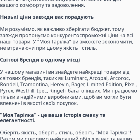
вашого комфорту та задоволення.
Низькі ціни завжди вас порадують
Ми розуміємо, як важливо зберігати бюджет, тому
завжди пропонуємо конкурентоспроможні ціни на всі
наші товари. У "Моя Тарілка" ви зможете зекономити,
не втрачаючи при цьому якість і стиль.
Світові бренди в одному місці
У нашому магазині ви знайдете найкращі товари від
світових брендів, таких як Luminarc, Arcopal, Arcoroc,
Rondell, Tramontina, Herevin, Bager, Limited Edition, Pixel,
Pyrex, Westhill, Ipec, Ringel і багато інших. Ми працюємо
тільки з надійними виробниками, щоб ви могли бути
впевнені в якості своїх покупок.
"Моя Тарілка" - це ваша історія смаку та
елегантності.
Оберіть якість, оберіть стиль, оберіть "Моя Тарілка"!
Разом ми створимо найкращий обід для вас та ваших