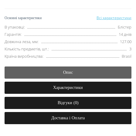
Всі характеристики
Основні характеристики
В упаковці:
Блістер
Гарантія:
14 днів
Довжина леза, мм:
127.00
Кількість предметів, шт.:
3
Країна виробництва:
Brasil
Опис
Характеристики
Відгуки (0)
Доставка і Оплата