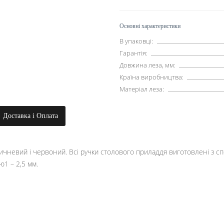
Основні характеристики
В упаковці:
Гарантія:
Довжина леза, мм:
Країна виробництва:
Матеріал леза:
Доставка і Оплата
ричневий і червоний. Всі ручки столового приладдя виготовлені з 
ю1 – 2,5 мм.