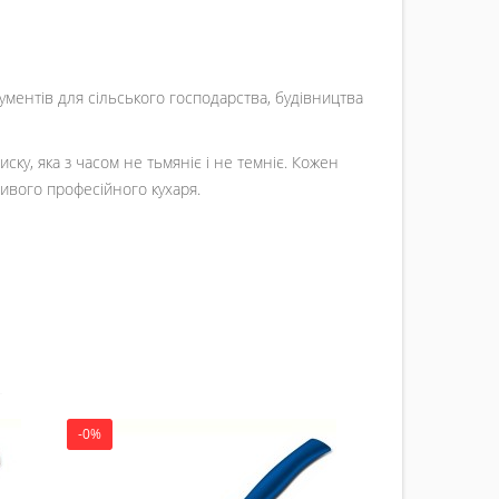
рументів для сільського господарства, будівництва
ку, яка з часом не тьмяніє і не темніє. Кожен
ивого професійного кухаря.
-0%
-0%
Набір
TRAMONTIN