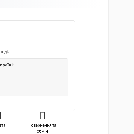
неділі
країні:
ата
Повернення та
обмін