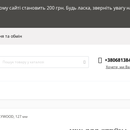
у сайті становить 200 грн. Будь ласка, зверніть увагу 
я та обмін
+38068138
Хочете, ми В
LYWOOD, 127 мм