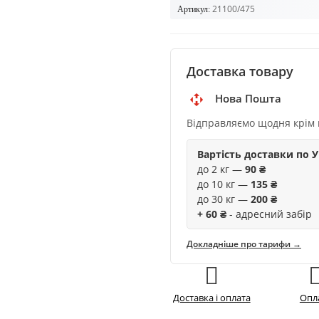
21100/475
Артикул:
Доставка товару
Нова Пошта
Відправляємо щодня крім 
Вартість доставки по У
до 2 кг —
90 ₴
до 10 кг —
135 ₴
до 30 кг —
200 ₴
+ 60 ₴
- адресний забір
Докладніше про тарифи →
Доставка і оплата
Опл