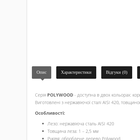
Опис
Характеристики
Відгуки (0)
Серія
POLYWOOD
- доступна в двох кольорах: ко
Виготовлені з нержавіючої сталі AISI 420, товщино
Особливості:
Лезо: нержавіюча сталь AISI 420
Товщина леза: 1 – 2,5 мм
Руківя: оброблене дерево Polywood