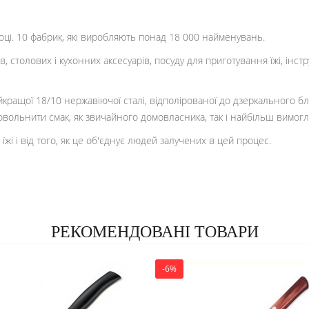
оці. 10 фабрик, які виробляють понад 18 000 найменувань.
, столових і кухонних аксесуарів, посуду для приготування їжі, інст
кращої 18/10 нержавіючої сталі, відполірованої до дзеркального блис
овольнити смак, як звичайного домовласника, так і найбільш вимогл
і і від того, як це об'єднує людей залучених в цей процес.
РЕКОМЕНДОВАНІ ТОВАРИ
-6%