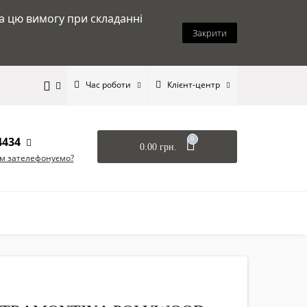
на цю вимогу при складанні
Закрити
Час роботи
Клієнт-центр
4434
0
0.00 грн.
ам зателефонуємо?