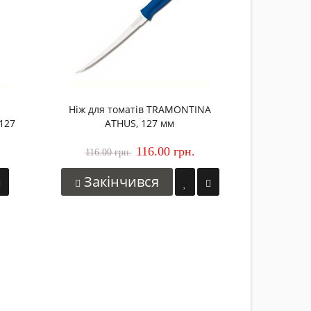
179.00 
Закі
Ніж для томатів TRAMONTINA
127
ATHUS, 127 мм
116.00 грн.
116.00 грн.
Закінчився