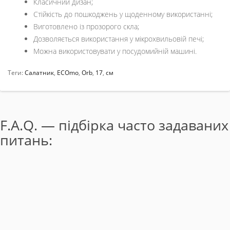
Класичний дизан;
Стійкість до пошкоджень у щоденному використанні;
Виготовлено із прозорого скла;
Дозволяється використання у мікрохвильовій печі;
Можна використовувати у посудомийній машині.
Теги:
Салатник
,
ECOmo
,
Orb
,
17
,
см
F.A.Q. — підбірка часто задаваних
питань: