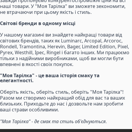
завжди пропонуємо конкурентоспроможні ціни на всі
наші товари. У "Моя Тарілка" ви зможете зекономити,
не втрачаючи при цьому якість і стиль.
Світові бренди в одному місці
У нашому магазині ви знайдете найкращі товари від
світових брендів, таких як Luminarc, Arcopal, Arcoroc,
Rondell, Tramontina, Herevin, Bager, Limited Edition, Pixel,
Pyrex, Westhill, Ipec, Ringel і багато інших. Ми працюємо
тільки з надійними виробниками, щоб ви могли бути
впевнені в якості своїх покупок.
"Моя Тарілка" - це ваша історія смаку та
елегантності.
Оберіть якість, оберіть стиль, оберіть "Моя Тарілка"!
Разом ми створимо найкращий обід для вас та ваших
близьких. Приходьте до нас і дозвольте нам зробити
ваші страви особливими.
"Моя Тарілка" - де смак та стиль об'єднуються.