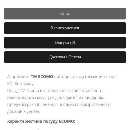
Опис
Характеристики
Відгуки (0)
Доставка і Оплата
Асортимент
ТМ ECOMO
виготовляється ексклюзивно для
ЮГ-Контракту.
Посуд ТМ Ecomo виготовляється з високоякісного,
надпрозорого скла, що відповідає всім стандартам.
Продукція розроблена для постійного використання у
домашніх умовах.
Характеристика посуду ECOMO: