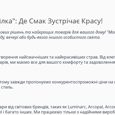
лка": Де Смак Зустрічає Красу!
ових рішень та найкращих товарів для вашого дому! "Моя 
, вечері або будь-якого іншого особистого свята.
творення найсмачніших та найкрасивіших страв. Від елег
суарів, ми маємо все для вашого комфорту та задоволення
 тому завжди пропонуємо конкурентоспроможні ціни на вс
 стиль.
 від світових брендів, таких як Luminarc, Arcopal, Arcoro
 Ringel і багато інших. Ми працюємо тільки з надійними ви