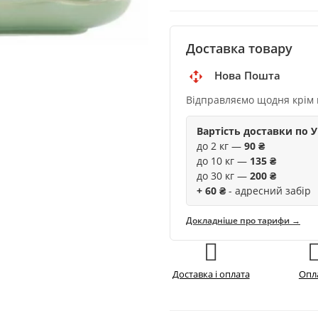
Доставка товару
Нова Пошта
Відправляємо щодня крім 
Вартість доставки по У
до 2 кг —
90 ₴
до 10 кг —
135 ₴
до 30 кг —
200 ₴
+ 60 ₴
- адресний забір
Докладніше про тарифи →
Доставка і оплата
Опл