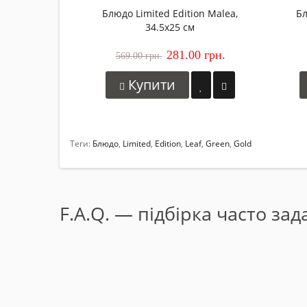
Блюдо Limited Edition Malea,
Бл
34.5x25 см
281.00 грн.
569.00 грн.
Купити
Теги:
Блюдо
,
Limited
,
Edition
,
Leaf
,
Green
,
Gold
F.A.Q. — підбірка часто за