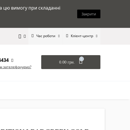
на цю вимогу при складанні
Закрити
Час роботи
Клієнт-центр
4434
0
0.00 грн.
ам зателефонуємо?