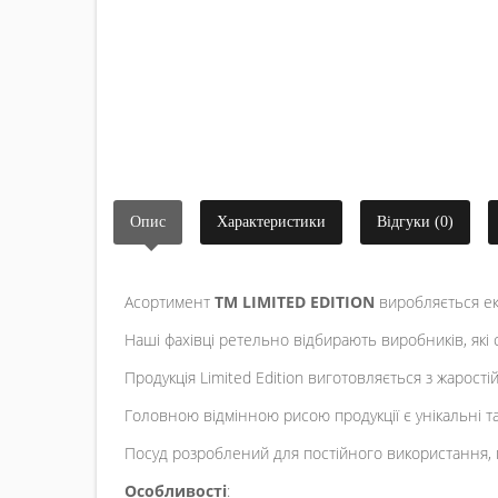
Опис
Характеристики
Відгуки (0)
Асортимент
ТМ LIMITED EDITION
виробляється ек
Наші фахівці ретельно відбирають виробників, які
Продукція Limited Edition виготовляється з жарості
Головною відмінною рисою продукції є унікальні та л
Посуд розроблений для постійного використання, пр
Особливості
: