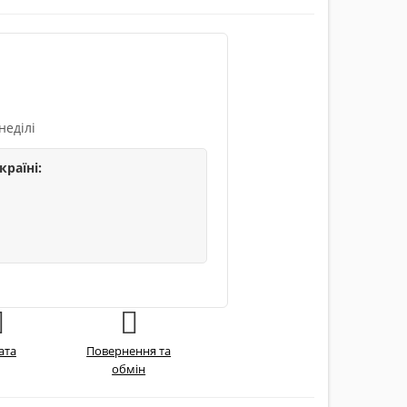
неділі
країні:
ата
Повернення та
обмін