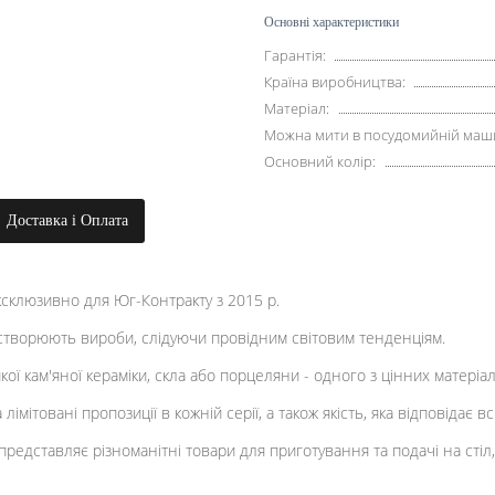
Основні характеристики
Гарантія:
Країна виробництва:
Матеріал:
Можна мити в посудомийній маши
Основний колір:
Доставка і Оплата
склюзивно для Юг-Контракту з 2015 р.
 створюють вироби, слідуючи провідним світовим тенденціям.
йкої кам'яної кераміки, скла або порцеляни - одного з цінних матері
імітовані пропозиції в кожній серії, а також якість, яка відповідає в
едставляє різноманітні товари для приготування та подачі на стіл, я