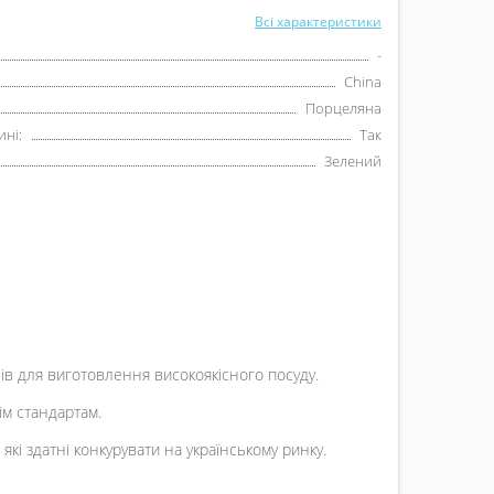
Всі характеристики
-
China
Порцеляна
ні:
Так
Зелений
алів для виготовлення високоякісного посуду.
сім стандартам.
кі здатні конкурувати на українському ринку.