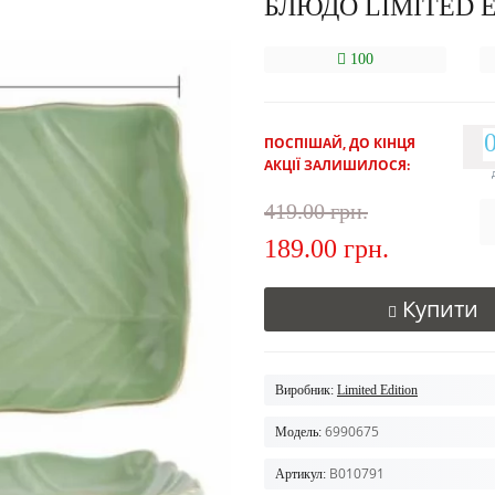
БЛЮДО LIMITED 
100
ПОСПІШАЙ, ДО КІНЦЯ
АКЦІЇ ЗАЛИШИЛОСЯ:
419.00 грн.
189.00 грн.
Купити
Виробник:
Limited Edition
6990675
Модель:
B010791
Артикул: