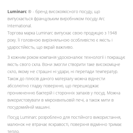
Luminarc
® - бренд високоякісного посуду, що
випускається французьким виробником посуду Arc
International.
Торгова марка Luminarc випускає свою продукцію з 1948
року. Її головною вирізняльною особливістю є якість і
ударостійкість, що вкрай важливо.
З кожним роком компанія удосконалює технології і покращує
якість свого скла. Вони змогли створити таке високоміцне
скло, якому не страшні ні удари, ні перепади температур.
Також до плюсів даного матеріалу можна віднести
абсолютно гладку поверхню, що перешкоджає
проникненню бактерій і сторонніх запахів у посуд. Можна
використовувати в мікрохвильовій печі, а також мити в
посудомийній машині.
Посуд Luminarc розроблено для постійного використання,
малюнок не втрачає яскравості, поверхня відмінно тримає
тепло.