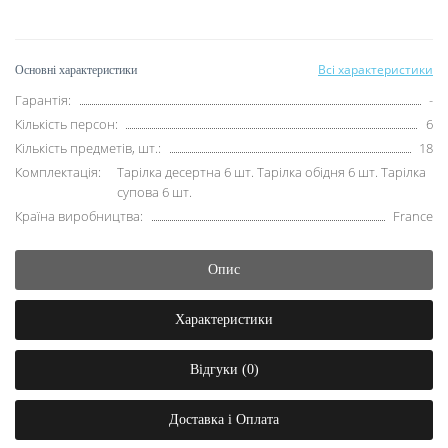
Всі характеристики
Основні характеристики
Гарантія:
-
Кількість персон:
6
Кількість предметів, шт.:
18
Комплектація:
Тарілка десертна 6 шт. Тарілка обідня 6 шт. Тарілка
супова 6 шт.
Країна виробництва:
France
Опис
Характеристики
Відгуки (0)
Доставка і Оплата