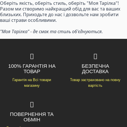
Оберіть якість, оберіть стиль, оберіть "Моя Тарілка"!
Разом ми створимо найкращий обід для вас та ваших
близьких. Приходьте до нас і дозвольте нам зробити
ваші страви особливими.
"Моя Тарілка" - де смак та стиль об'єднуються.
100% ГАРАНТІЯ НА
БЕЗПЕЧНА
ТОВАР
ДОСТАВКА
Гарантія на Всі товари
Товар застраховано на повну
магазину
вартість
ПОВЕРНЕННЯ ТА
ОБМІН