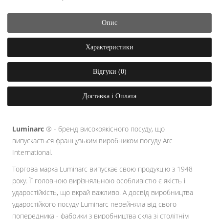
Опис
Характеристики
Відгуки (0)
Доставка і Оплата
Luminarc
® - бренд високоякісного посуду, що
випускається французьким виробником посуду Arc
International.
Торгова марка Luminarc випускає свою продукцію з 1948
року. Її головною вирізняльною особливістю є якість і
ударостійкість, що вкрай важливо. А досвід виробництва
ударостійкого посуду Luminarc перейняла від свого
попередника - фабрики з виробництва скла зі столітнім