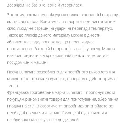
досвідом, на базі якої вона й утворилася.
З кожним роком компанія удосконалює технології і покращує
якість свого скла. Вони змогли створити таке високоміцне
скло, якому не страшні ні удари, ні перепади температур.
Також до плюсів даного матеріалу можна віднести
абсолютно гладку поверхню, що перешкоджає
проникненню бактерій і сторонніх запахів у посуд. Можна
використовувати в мікрохвильовій печі, а також мити в
посудомийній машині.
Посуд Luminarc розроблено для постійного використання,
малюнок не втрачає яскравості, поверхня відмінно тримає
тепло.
Французька торговельна марка Luminarc - пропонує своїм
покупцям різноманітні товари для приготування, зберігання
і подачі на стіл. В асортименті виробника ви знайдете всі
необхідні предмети для вашої кухні, які відрізняються
особливою якістю і увагою до деталей.