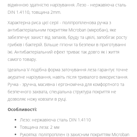
відмінною здатністю нарізування. Лезо - нержавіюча сталь
DIN 1.4110, товщина 2mm.
Характерна риса цієї серії - поліпропіленова ручка з
антибактеріальним покриттям Microban (мікробан), яке
забезпечує захист від запахів, бруду та цвілі, запобігає росту
грибків і бактерій. Більше гігієни та безпеки в приготуванні
їжі. Антибактеріальний ефект триває так довго як і життя
самого товару.
Ідеальна V-подібна форма заточування леза гарантує точне
акуратне нарізування, навіть після тривалого використання.
Ручка - зручна, масивна і ергономічна для комфортного та
безпечного захвата, спеціальна структура покриття не
дозволяє ножу ковзати в руці.
Особливості:
Лезо: нержавіюча сталь DIN 1.4110
Товщина леза: 2 мм
Рукоятка: поліпропілен із захисним покриттям Microban