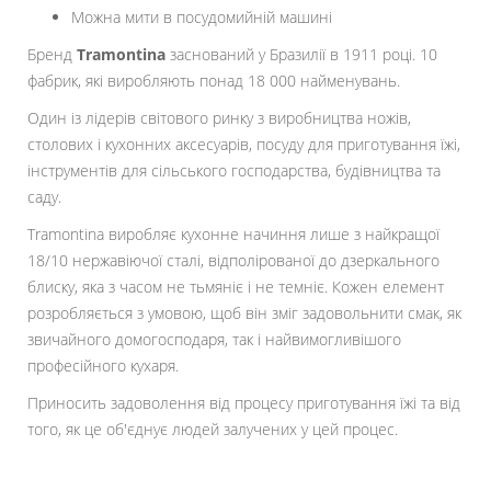
Можна мити в посудомийній машині
Бренд
Tramontina
заснований у Бразилії в 1911 році. 10
фабрик, які виробляють понад 18 000 найменувань.
Один із лідерів світового ринку з виробництва ножів,
столових і кухонних аксесуарів, посуду для приготування їжі,
інструментів для сільського господарства, будівництва та
саду.
Tramontina виробляє кухонне начиння лише з найкращої
18/10 нержавіючої сталі, відполірованої до дзеркального
блиску, яка з часом не тьмяніє і не темніє. Кожен елемент
розробляється з умовою, щоб він зміг задовольнити смак, як
звичайного домогосподаря, так і найвимогливішого
професійного кухаря.
Приносить задоволення від процесу приготування їжі та від
того, як це об'єднує людей залучених у цей процес.