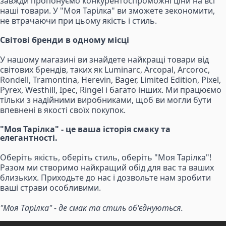
завжди пропонуємо конкурентоспроможні ціни на всі
наші товари. У "Моя Тарілка" ви зможете зекономити,
не втрачаючи при цьому якість і стиль.
Світові бренди в одному місці
У нашому магазині ви знайдете найкращі товари від
світових брендів, таких як Luminarc, Arcopal, Arcoroc,
Rondell, Tramontina, Herevin, Bager, Limited Edition, Pixel,
Pyrex, Westhill, Ipec, Ringel і багато інших. Ми працюємо
тільки з надійними виробниками, щоб ви могли бути
впевнені в якості своїх покупок.
"Моя Тарілка" - це ваша історія смаку та
елегантності.
Оберіть якість, оберіть стиль, оберіть "Моя Тарілка"!
Разом ми створимо найкращий обід для вас та ваших
близьких. Приходьте до нас і дозвольте нам зробити
ваші страви особливими.
"Моя Тарілка" - де смак та стиль об'єднуються.