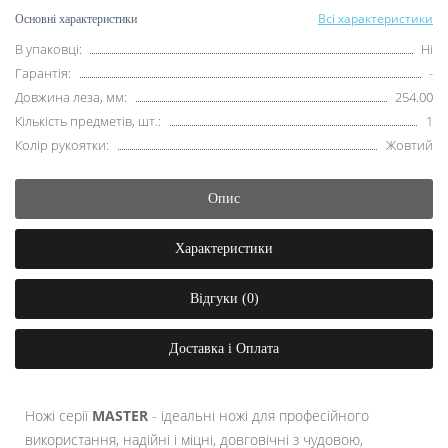
Всі характеристики
Основні характеристики
В упаковці:
Ні
Гарантія:
-
Довжина леза, мм:
254.00
Кількість предметів, шт.:
1
Колір рукоятки:
Жовтий
Опис
Характеристики
Відгуки (0)
Доставка і Оплата
Ножі серії
MASTER
- ідеальні ножі для професійного
використання, надійні і міцні, довговічні з чудовою,