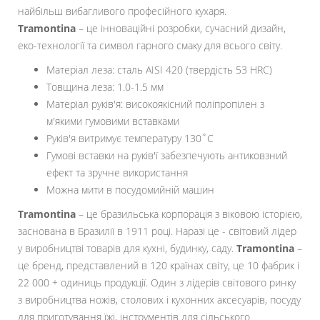
найбільш вибагливого професійного кухаря.
Tramontina
– це інноваційні розробки, сучасний дизайн,
еко-технології та символ гарного смаку для всього світу.
Матеріал леза: сталь AISI 420 (твердість 53 HRC)
Товщина леза: 1.0-1.5 мм
Матеріал руків'я: високоякісний поліпропілен з
м'якими гумовими вставками
Руків'я витримує температуру 130˚С
Гумові вставки на руків'ї забезпечують антиковзний
ефект та зручне використання
Можна мити в посудомийній машин
Tramontina
– це бразильська корпорація з віковою історією,
заснована в Бразилії в 1911 році. Наразі це - світовий лідер
у виробництві товарів для кухні, будинку, саду.
Tramontina
–
це бренд, представлений в 120 країнах світу, це 10 фабрик і
22 000 + одиниць продукції. Один з лідерів світового ринку
з виробництва ножів, столових і кухонних аксесуарів, посуду
для приготування їжі, інструментів для сільського