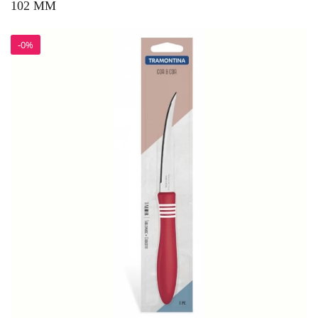
102 ММ
-0%