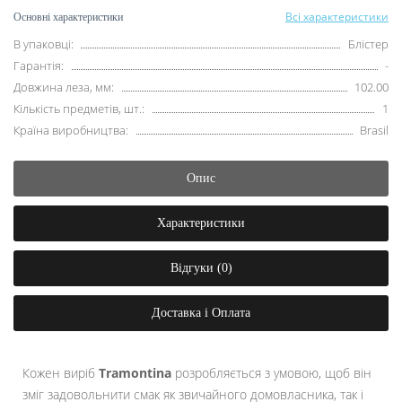
Всі характеристики
Основні характеристики
В упаковці:
Блістер
Гарантія:
-
Довжина леза, мм:
102.00
Кількість предметів, шт.:
1
Країна виробництва:
Brasil
Опис
Характеристики
Відгуки (0)
Доставка і Оплата
Кожен виріб
Tramontina
розробляється з умовою, щоб він
зміг задовольнити смак як звичайного домовласника, так і