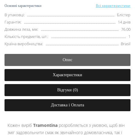
Всі характеристики
Основні характеристики
В упаковці:
Блістер
Гарантія:
14 днів
Довжина леза, мм:
76.00
Кількість предметів, шт.:
1
Країна виробництва:
Brasil
Опис
Характеристики
Відгуки (0)
Доставка і Оплата
Кожен виріб
Tramontina
розробляється з умовою, щоб він
зміг задовольнити смак як звичайного домовласника, так і