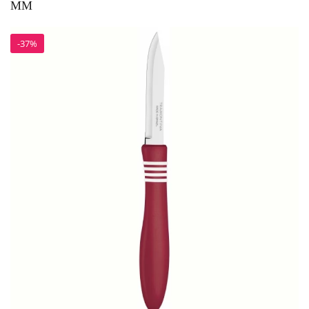
ММ
-37%