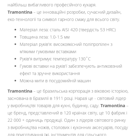
найбільш вибагливого професійного кухаря.
Tramontina
– це інноваційні розробки, сучасний дизайн,
еко-технології та символ гарного смаку для всього світу.
Матеріал леза: сталь AISI 420 (твердість 53 HRC)
Товщина леза: 1.0-1.5 мм
Матеріал руків'я: високоякісний поліпропілен з
м'якими гумовими вставками
Руків'я витримує температуру 130˚С
Гумові вставки на руків'ї забезпечують антиковзний
ефект та зручне використання
Можна мити в посудомийній машин
Tramontina
– це бразильська корпорація з віковою історією,
заснована в Бразилії в 1911 році. Наразі це - світовий лідер
у виробництві товарів для кухні, будинку, саду.
Tramontina
–
це бренд, представлений в 120 країнах світу, це 10 фабрик і
22 000 + одиниць продукції. Один з лідерів світового ринку
з виробництва ножів, столових і кухонних аксесуарів, посуду
для приготування їжі, інструментів для сільського