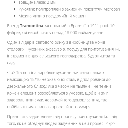
Товщина леза: 2 мм
Рукоятка: поліпропілен з захисним покриттям Microban
Можна мити в посудомийній машині
Бренд
Tramontina
заснований в Бразилії в 1911 році. 10
фабрик, які виробляють понад 18 000 найменувань.
Один з лідерів світового ринку з виробництва ножів,
столових і кухонних аксесуарів, посуду для приготування їжі,
інструментів для сільського господарства, будівництва та
саду.
< p> Tramontina виробляє кухонне начиння тільки з
найкращою 18/10 нержавіючої сталі, відполірованої до
дзеркального блиску, яка з часом не тьмяніє і не темніє.
Кожен елемент розробляється з умовою, щоб він зміг
задовольнити смак, як звичайного домовласника, так і
найбільш вимогливого професійного кухаря.
Приносить задоволення від процесу приготування їжі і від
того, як це об'єднує людей залучених в цей процес. < /p>