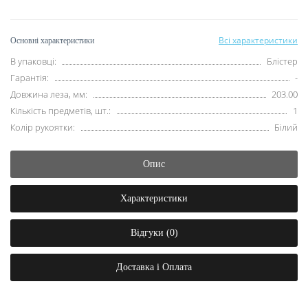
Всі характеристики
Основні характеристики
В упаковці:
Блістер
Гарантія:
-
Довжина леза, мм:
203.00
Кількість предметів, шт.:
1
Колір рукоятки:
Білий
Опис
Характеристики
Відгуки (0)
Доставка і Оплата