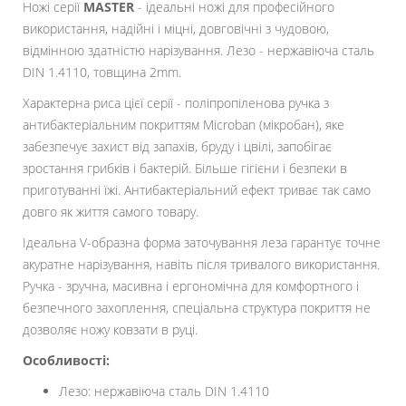
Ножі серії
MASTER
- ідеальні ножі для професійного
використання, надійні і міцні, довговічні з чудовою,
відмінною здатністю нарізування. Лезо - нержавіюча сталь
DIN 1.4110, товщина 2mm.
Характерна риса цієї серії - поліпропіленова ручка з
антибактеріальним покриттям Microban (мікробан), яке
забезпечує захист від запахів, бруду і цвілі, запобігає
зростання грибків і бактерій. Більше гігієни і безпеки в
приготуванні їжі. Антибактеріальний ефект триває так само
довго як життя самого товару.
Ідеальна V-образна форма заточування леза гарантує точне
акуратне нарізування, навіть після тривалого використання.
Ручка - зручна, масивна і ергономічна для комфортного і
безпечного захоплення, спеціальна структура покриття не
дозволяє ножу ковзати в руці.
Особливості:
Лезо: нержавіюча сталь DIN 1.4110