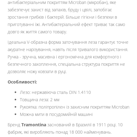
антибактеріальним покриттям Microban (мікробан), яке
забезпечує захист від запахів, бруду і цвілі, запобігає
зростання грибків і бактерій. Більше гігієни і безпеки в
приготуванні їжі. Антибактеріальний ефект триває так само
довго як життя самого товару.
Ідеальна V-образна форма заточування леза гарантує точне
акуратне нарізування, навіть після тривалого використання.
Ручка - зручна, масивна і ергономічна для комфортного і
безпечного захоплення, спеціальна структура покриття не
дозволяє ножу ковзати в руці.
Особливості:
Лезо: нержавіюча сталь DIN 1.4110
Товщина леза: 2 мм
Рукоятка: поліпропілен із захисним покриттям Microban
Можна мити в посудомийній машині
Бренд
Tramontina
заснований в Бразилії в 1911 році. 10
фабрик, які виробляють понад 18 000 найменувань.