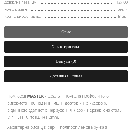
Довжина леза, мм:
127.00
Колір руків'я:
Білий
Країна виробництва:
Brasil
Опис
Характеристики
Відгуки (0)
Доставка і Оплата
Ножі серії
MASTER
- ідеальні ножі для професійного
використання, надійні і міцні, довговічні з чудовою,
відмінною здатністю нарізування. Лезо - нержавіюча сталь
DIN 1.4110, товщина 2mm.
Характерна риса цієї серії - поліпропіленова ручка з