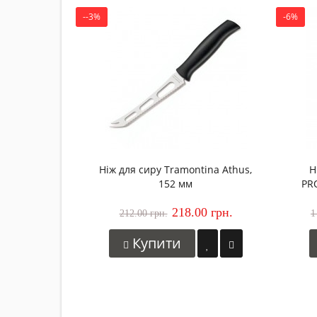
--3%
-6%
Ніж для сиру Tramontina Athus,
Н
152 мм
PR
218.00 грн.
212.00 грн.
1
Купити