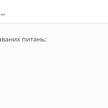
,
мм
даваних питань: