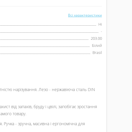
Всі характеристики
Ні
-
203.00
Білий
Brasil
атністю нарізування. Лезо - нержавіюча сталь DIN
ист від запахів, бруду і цвілі, запобігає зростання
самого товару.
. Ручка - зручна, масивна і ергономічна для