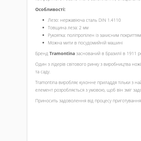
Особливості:
Лезо: нержавіюча сталь DIN 1.4110
Товщина леза: 2 мм
Рукоятка: поліпропілен із захисним покриття
Можна мити в посудомийній машині
Бренд
Tramontina
заснований в Бразилії в 1911 р
Один з лідерів світового ринку з виробництва ножів
та саду.
Tramontina виробляє кухонне приладдя тільки з най
елемент розробляється з умовою, щоб він зміг зад
Приносить задоволення від процесу приготування їж