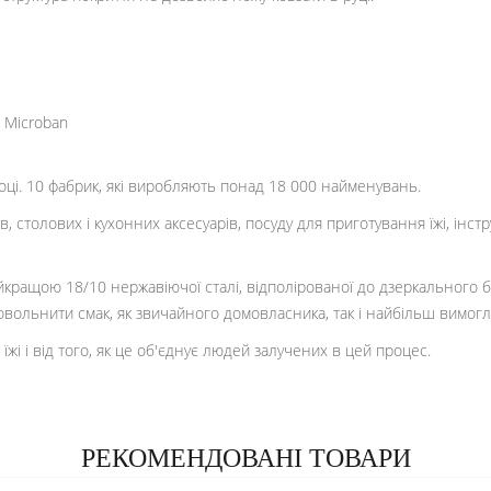
м Microban
оці. 10 фабрик, які виробляють понад 18 000 найменувань.
, столових і кухонних аксесуарів, посуду для приготування їжі, інст
кращою 18/10 нержавіючої сталі, відполірованої до дзеркального бли
овольнити смак, як звичайного домовласника, так і найбільш вимогл
і і від того, як це об'єднує людей залучених в цей процес.
РЕКОМЕНДОВАНІ ТОВАРИ