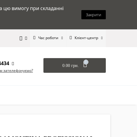
на цю вимогу при складанні
Закрити
Час роботи
Клієнт-центр
4434
0
0.00 грн.
ам зателефонуємо?