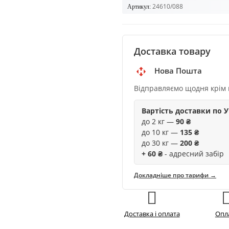
24610/088
Артикул:
Доставка товару
Нова Пошта
Відправляємо щодня крім 
Вартість доставки по У
до 2 кг —
90 ₴
до 10 кг —
135 ₴
до 30 кг —
200 ₴
+ 60 ₴
- адресний забір
Докладніше про тарифи →
Доставка і оплата
Опл