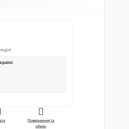
неділі
країні:
ата
Повернення та
обмін