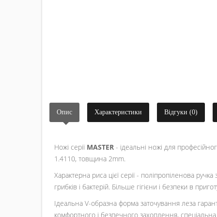
Опис
Характеристики
Відгуки (0)
Ножі серії
MASTER
- ідеальні ножі для професійног
1.4110, товщина 2mm.
Характерна риса цієї серії - поліпропіленова ручка 
грибків і бактерій. Більше гігієни і безпеки в приг
Ідеальна V-образна форма заточування леза гаранту
комфортного і безпечного захоплення, спеціальна с