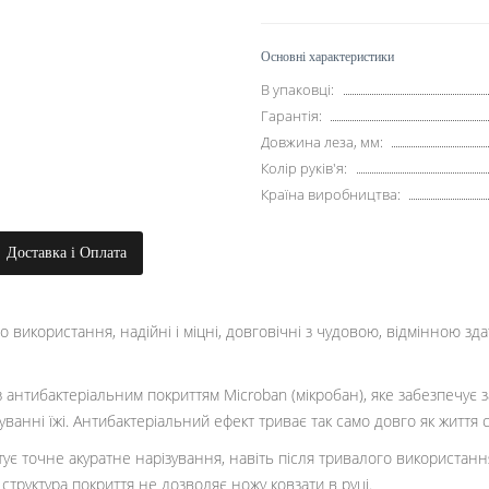
Основні характеристики
В упаковці:
Гарантія:
Довжина леза, мм:
Колір руків'я:
Країна виробництва:
Доставка і Оплата
о використання, надійні і міцні, довговічні з чудовою, відмінною зд
з антибактеріальним покриттям Microban (мікробан), яке забезпечує зах
отуванні їжі. Антибактеріальний ефект триває так само довго як життя 
є точне акуратне нарізування, навіть після тривалого використання
труктура покриття не дозволяє ножу ковзати в руці.