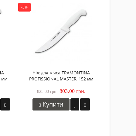
-3%
-6%
Ніж для
PROFISSI
1 089.00 
Ку
NA
Ніж для м'яса TRAMONTINA
2 мм
PROFISSIONAL MASTER, 152 мм
803.00 грн.
825.00 грн.
Купити