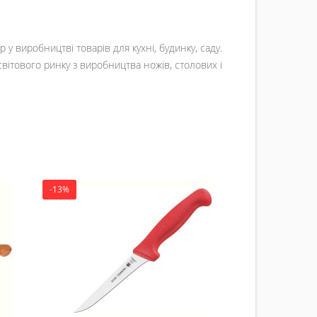
р у виробництві товарів для кухні, будинку, саду.
 світового ринку з виробництва ножів, столових і
-13%
-14%
Ніж Chef
295.00 
Ку