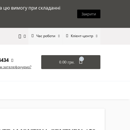
на цю вимогу при складанні
Закрити
Час роботи
Клієнт-центр
4434
0
0.00 грн.
ам зателефонуємо?