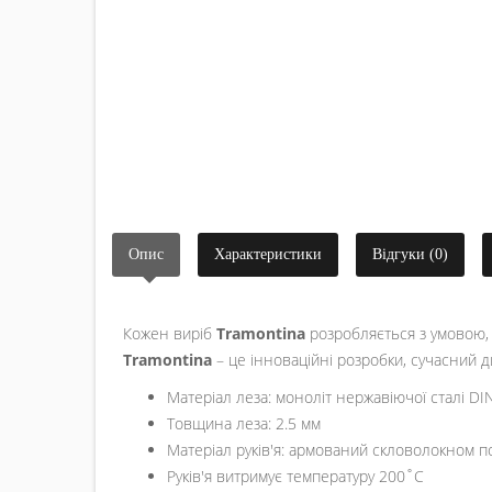
Опис
Характеристики
Відгуки (0)
Кожен виріб
Tramontina
розробляється з умовою, 
Tramontina
– це інноваційні розробки, сучасний д
Матеріал леза: моноліт нержавіючої сталі DI
Товщина леза: 2.5 мм
Матеріал руків'я: армований скловолокном п
Руків'я витримує температуру 200˚С