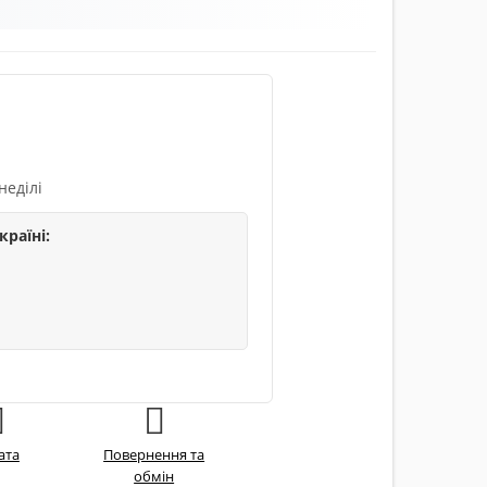
неділі
країні:
ата
Повернення та
обмін