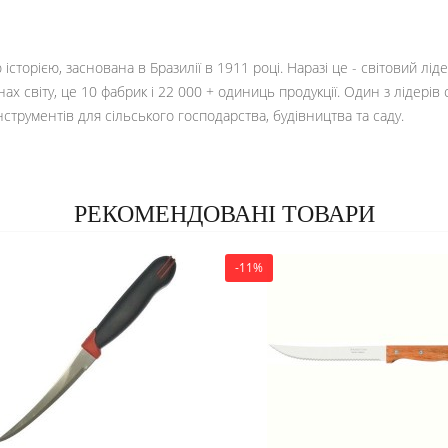
сторією, заснована в Бразилії в 1911 році. Наразі це - світовий ліде
ах світу, це 10 фабрик і 22 000 + одиниць продукції. Один з лідерів
інструментів для сільського господарства, будівництва та саду.
РЕКОМЕНДОВАНІ ТОВАРИ
-11%