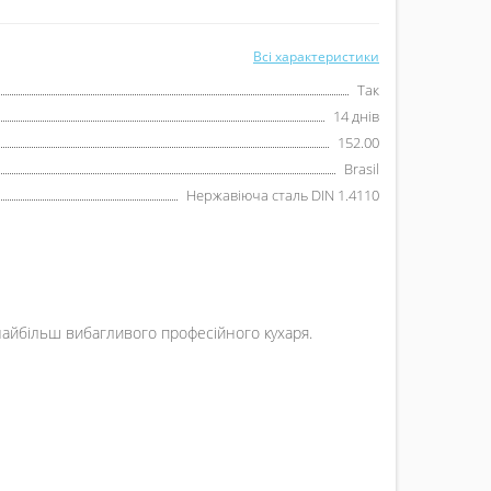
Всі характеристики
Так
14 днів
152.00
Brasil
Нержавіюча сталь DIN 1.4110
 найбільш вибагливого професійного кухаря.