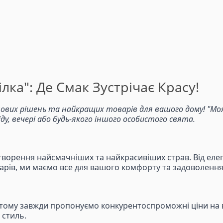
лка": Де Смак Зустрічає Красу!
ових рішень та найкращих товарів для вашого дому! "Моя 
, вечері або будь-якого іншого особистого свята.
творення найсмачніших та найкрасивіших страв. Від елег
суарів, ми маємо все для вашого комфорту та задоволення
 тому завжди пропонуємо конкурентоспроможні ціни на вс
 стиль.