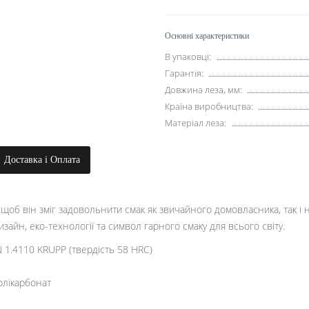
Основні характеристики
В упаковці:
Гарантія:
Довжина леза, мм:
Країна виробництва:
Матеріал леза:
Доставка і Оплата
щоб він зміг задовольнити смак як звичайного домовласника, так і
изайн, еко-технології та символ гарного смаку для всього світу.
N 1.4110 KRUPP (твердість 58 HRC)
олікарбонат