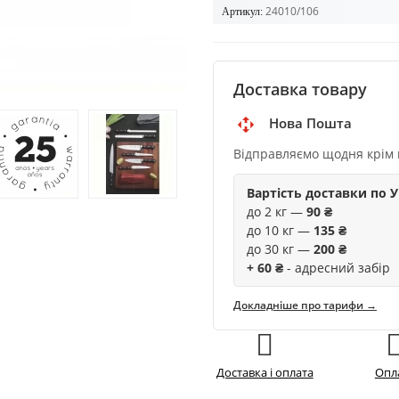
24010/106
Артикул:
Доставка товару
Нова Пошта
Відправляємо щодня крім 
Вартість доставки по У
до 2 кг —
90 ₴
до 10 кг —
135 ₴
до 30 кг —
200 ₴
+ 60 ₴
- адресний забір
Докладніше про тарифи →
Доставка і оплата
Опл