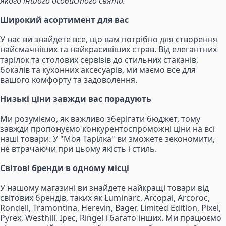
якого іншого особистого свята.
Широкий асортимент для вас
У нас ви знайдете все, що вам потрібно для створення
найсмачніших та найкрасивіших страв. Від елегантних
тарілок та столових сервізів до стильних стаканів,
бокалів та кухонних аксесуарів, ми маємо все для
вашого комфорту та задоволення.
Низькі ціни завжди вас порадують
Ми розуміємо, як важливо зберігати бюджет, тому
завжди пропонуємо конкурентоспроможні ціни на всі
наші товари. У "Моя Тарілка" ви зможете зекономити,
не втрачаючи при цьому якість і стиль.
Світові бренди в одному місці
У нашому магазині ви знайдете найкращі товари від
світових брендів, таких як Luminarc, Arcopal, Arcoroc,
Rondell, Tramontina, Herevin, Bager, Limited Edition, Pixel,
Pyrex, Westhill, Ipec, Ringel і багато інших. Ми працюємо