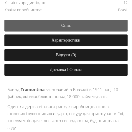
Кількість предметів, шт.:
12
Країна виробництва:
Brasil
Опис
Характеристики
Відгуки (0)
Доставка і Оплата
Бренд
Tramontina
заснований в Бразилії в 1911 році. 10
фабрик, які виробляють понад 18 000 найменувань.
Один з лідерів світового ринку з виробництва ножів,
столових і кухонних аксесуарів, посуду для приготування їжі,
інструментів для сільського господарства, будівництва та
саду.