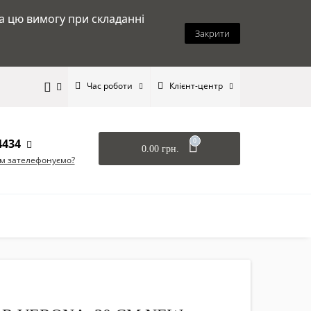
на цю вимогу при складанні
Закрити
Час роботи
Клієнт-центр
4434
0
0.00 грн.
ам зателефонуємо?