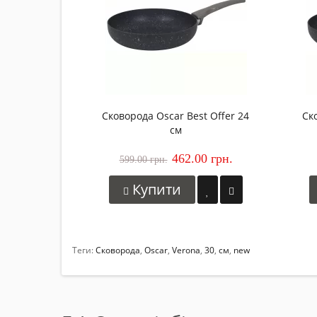
Сковорода Oscar Best Offer 24
Ск
см
462.00 грн.
599.00 грн.
Купити
Теги:
Сковорода
,
Oscar
,
Verona
,
30
,
см
,
new