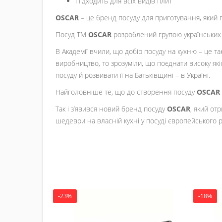
Підходить для всіх видів плит
OSCAR
– це бренд посуду для приготування, який п
Посуд ТМ
OSCAR
розроблений групою українських в
В Академії вчили, що добір посуду на кухню – це т
виробництво, то зрозуміли, що поєднати високу які
посуду й розвивати її на Батьківщині – в Україні.
Найголовніше те, що до створення посуду
OSCAR
Так і з’явився новий бренд посуду
OSCAR
, який от
шедеври на власній кухні у посуді європейського 
-23%
-18%