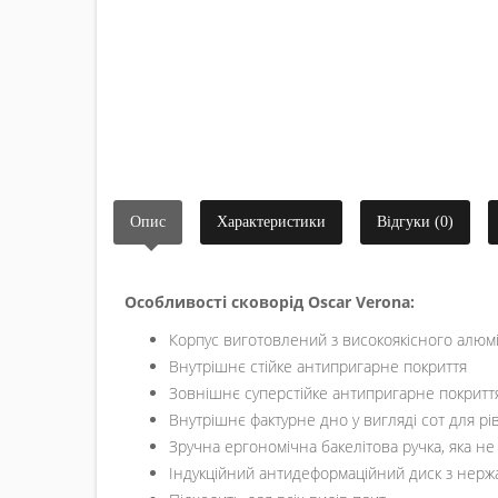
Опис
Характеристики
Відгуки (0)
Особливості сковорід Oscar Verona:
Корпус виготовлений з високоякісного алюмі
Внутрішнє стійке антипригарне покриття
Зовнішнє cуперстійке антипригарне покритт
Внутрішнє фактурне дно у вигляді сот для р
Зручна ергономічна бакелітова ручка, яка не
Індукційний антидеформаційний диск з нержа