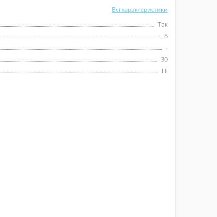
Всі характеристики
Так
6
-
30
Ні