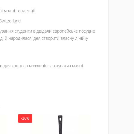
і модні тенденціі.
witzerland.
ажування студенти відвідали європейське посудне
ді й народилася ідея створити власну лінійку
рив для кожного можливість готувати смачні
-26%