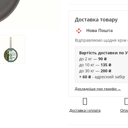
Доставка товару
Нова Пошта
Відправляємо щодня крім 
Вартість доставки по У
до 2 кг —
90 ₴
до 10 кг —
135 ₴
до 30 кг —
200 ₴
+ 60 ₴
- адресний забір
Докладніше про тарифи →
Доставка і оплата
Опл