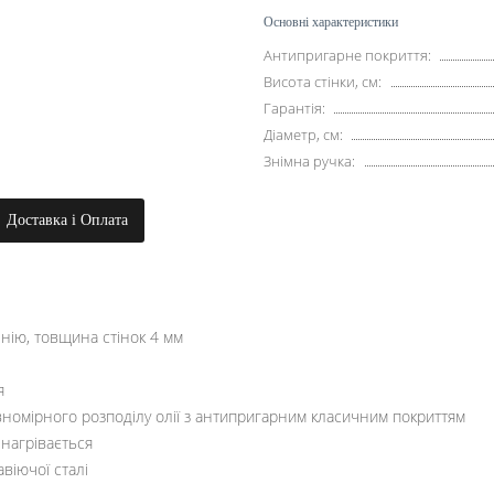
Основні характеристики
Антипригарне покриття:
Висота стінки, см:
Гарантія:
Діаметр, см:
Знімна ручка:
Доставка і Оплата
нію, товщина стінок 4 мм
я
івномірного розподілу олії з антипригарним класичним покриттям
 нагрівається
віючої сталі