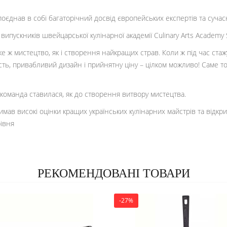
оєднав в собі багаторічний досвід європейських експертів та сучасн
ипускників швейцарської кулінарної академії Culinary Arts Academy S
аке ж мистецтво, як і створення найкращих страв. Коли ж під час ст
сть, привабливий дизайн і прийнятну ціну – цілком можливо! Саме то
команда ставилася, як до створення витвору мистецтва.
римав високі оцінки кращих українських кулінарних майстрів та відк
рівня
РЕКОМЕНДОВАНІ ТОВАРИ
-27%