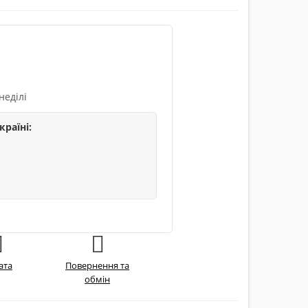
неділі
країні:
ата
Повернення та
обмін