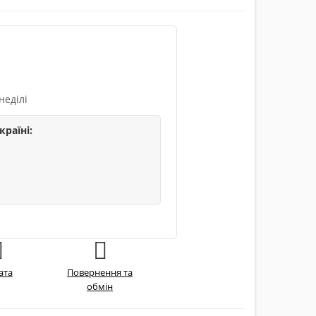
неділі
країні:
ата
Повернення та
обмін