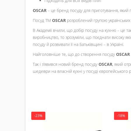
Підходить для всіх видів плит
OSCAR
– це бренд посуду для приготування, який п
Посуд ТМ
OSCAR
розроблений групою українських в
В Академії вчили, що добір посуду на кухню – це т
виробництво, то зрозуміли, що поєднати високу які
посуду й розвивати її на Батьківщині – в Україні.
Найголовніше те, що до створення посуду
OSCAR
Так і з’явився новий бренд посуду
OSCAR
, який от
шедеври на власній кухні у посуді європейського 
-23%
-18%