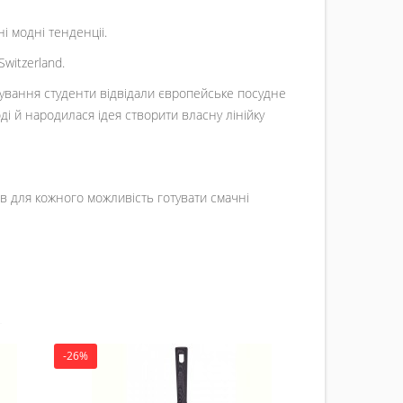
і модні тенденціі.
witzerland.
ажування студенти відвідали європейське посудне
ді й народилася ідея створити власну лінійку
рив для кожного можливість готувати смачні
-26%