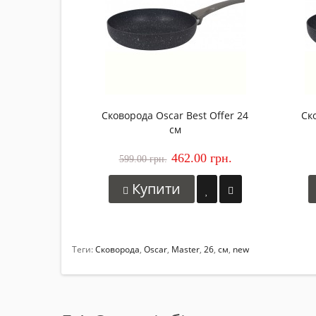
Сковорода Oscar Best Offer 24
Ск
см
462.00 грн.
599.00 грн.
Купити
Теги:
Сковорода
,
Oscar
,
Master
,
26
,
см
,
new