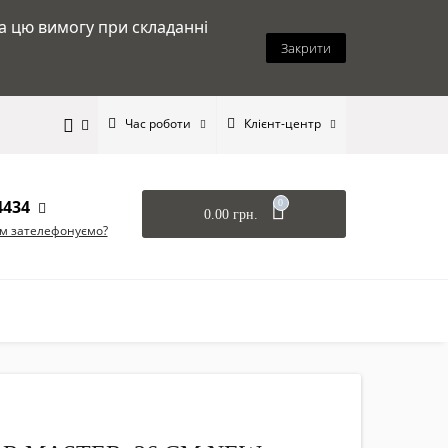
на цю вимогу при складанні
Закрити
Час роботи
Клієнт-центр
4434
0
0.00 грн.
ам зателефонуємо?