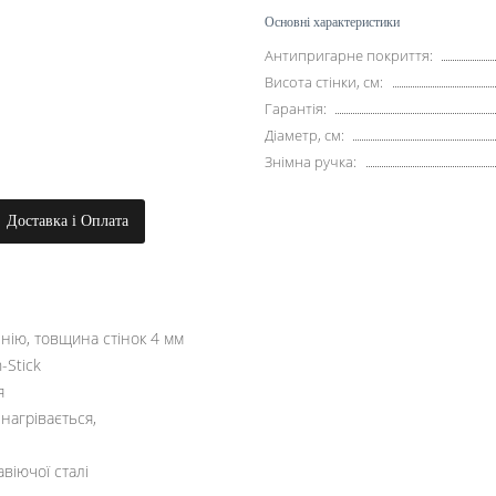
Основні характеристики
Антипригарне покриття:
Висота стінки, см:
Гарантія:
Діаметр, см:
Знімна ручка:
Доставка і Оплата
нію, товщина стінок 4 мм
-Stick
я
нагрівається,
віючої сталі