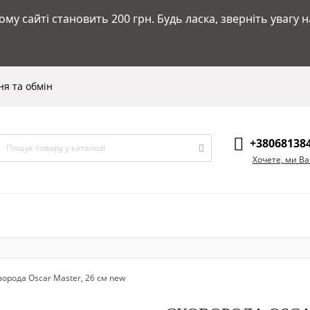
у сайті становить 200 грн. Будь ласка, зверніть увагу 
я та обмін
+38068138
Хочете, ми В
орода Oscar Master, 26 см new