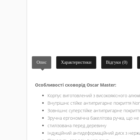
Опис
Характеристики
Відгуки (0)
Особливості сковорід Oscar Master:
Корпус виготовлений з високоякісного алюмі
Внутрішнє стійке антипригарне покриття Non
Зовнішнє cуперстійке антипригарне покритт
Зручна ергономічна бакелітова ручка, що не 
стилізована перед деревину
Індукційний антидеформаційний диск з нержа