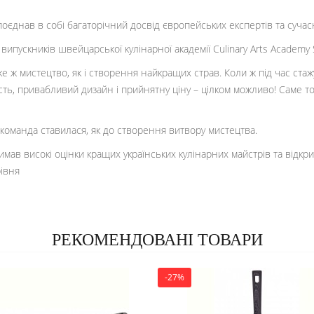
оєднав в собі багаторічний досвід європейських експертів та сучасн
ипускників швейцарської кулінарної академії Culinary Arts Academy S
аке ж мистецтво, як і створення найкращих страв. Коли ж під час ст
сть, привабливий дизайн і прийнятну ціну – цілком можливо! Саме то
команда ставилася, як до створення витвору мистецтва.
римав високі оцінки кращих українських кулінарних майстрів та відк
рівня
РЕКОМЕНДОВАНІ ТОВАРИ
-27%