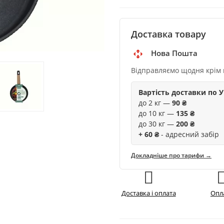
Доставка товару
Нова Пошта
Відправляємо щодня крім 
Вартість доставки по У
до 2 кг —
90 ₴
до 10 кг —
135 ₴
до 30 кг —
200 ₴
+ 60 ₴
- адресний забір
Докладніше про тарифи →
Доставка і оплата
Опл