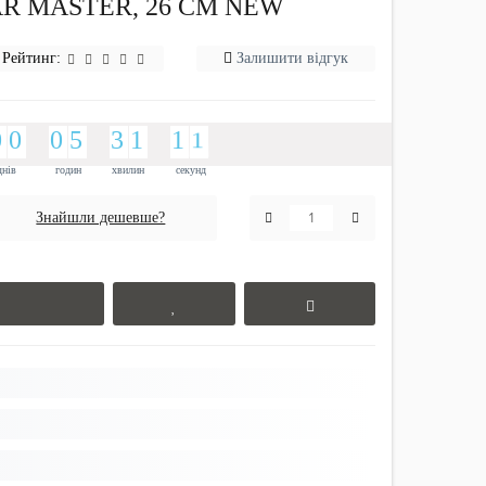
R MASTER, 26 СМ NEW
Рейтинг:
Залишити відгук
9
0
9
0
9
0
4
5
2
3
1
1
1
1
1
9
0
9
0
9
0
4
5
2
3
1
1
1
1
1
0
0
днів
годин
хвилин
секунд
Знайшли дешевше?