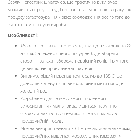
безліч негострих шматочків, що практично виключає
можливість порізу. Посуд Luminarc стає міцнішою за рахунок
процесу загартовування - різке охолодження розігрітого до
високої температури вироби.
Особливості:
Абсолютно гладка і непориста, так що виготовлена ??
зі скла. За рахунок цього посуд не буде вбирати
сторонні запахи і збереже первісний колір. Крім того,
це виключає проникнення бактерій.
Витримує різкий перепад температур до 135 С, це
дозволяє відразу після використання мити посуд в
холодній воді.
Розроблено для інтенсивного щоденного
використання - малюнок залишиться незмінно
яскравим навіть після великої кількості мийок в
посудомийній посуді.
Можна використовувати в СВЧ-печах, холодильниках,
посудомийних машинах, морозильних камерах. <