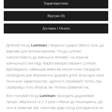
Характеристики
Відгуки (0)
Доставка і Оплата
Дитячий посуд
Luminarc
створена з ударостійкого скла, що
важливо для безпеки малюків. Посуд Luminarc
наполегливість до зовнішніх впливів і не втрачає
зовнішнього вигляду. Фарби використовувані Luminarc
відповідають найвищим вимогам екологічних стандартів
необхідних для збереження здоров'я дітей. Внаслідок своїх
технічних характеристик і здатності утримувати тепло, при
сервіровці столу зберігає їжу теплою тривалий час.
Вся столовий посуд
Luminarc
проходить додатковий
процес зміцнення і в 2-3 рази стійкіше до пошкоджень. До
того ж зазвичай при сильному ударі посуд розпадається на