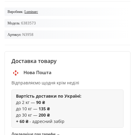
Виробник:
Luminarc
6383573
Модель:
N3958
Артикул:
Доставка товару
Нова Пошта
Відправляємо щодня крім неділі
Вартість доставки по Україні:
до 2 кг —
90 ₴
до 10 кг —
135 ₴
до 30 кг —
200 ₴
+ 60 ₴
- адресний забір
Докладніше про тарифи →